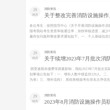
消防资讯
29
关于整改完善消防设施操作
08月
各位考生：按照指导中心《关于开展消防设施操作员
报考我站考生资质审核通过率，加快审核进度，减少
遍存在问题和整改要求通知如下。一、个人基础信息填
消防资讯
29
关于续增2023年7月批次
08月
因受逾期未缴费等因素影响，我站2023年7月批次
划事项公告如下：一、增补人数中级监控220人。二、考
为准）三、增补流程1．系统将根据考生排名次序优先对
消防资讯
29
2023年8月消防设施操作
08月