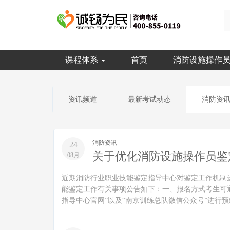
课程体系
首页
消防设施操作
资讯频道
最新考试动态
消防资
消防资讯
24
关于优化消防设施操作员鉴
08月
近期消防行业职业技能鉴定指导中心对鉴定工作机制
能鉴定工作有关事项公告如下：一、报名方式考生可通
指导中心官网”以及“南京训练总队微信公众号”进行预约报