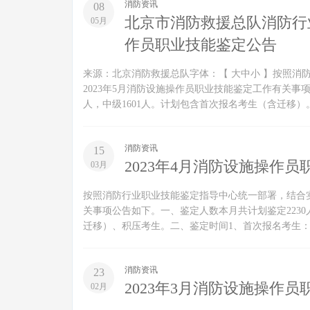
消防资讯
08
北京市消防救援总队消防行业
05月
作员职业技能鉴定公告
来源：北京消防救援总队字体：【 大中小 】按照消
2023年5月消防设施操作员职业技能鉴定工作有关事项
人，中级1601人。计划包含首次报名考生（含迁移）
消防资讯
15
2023年4月消防设施操作
03月
按照消防行业职业技能鉴定指导中心统一部署，结合实
关事项公告如下。一、鉴定人数本月共计划鉴定2230
迁移）、积压考生。二、鉴定时间1、首次报名考生：
消防资讯
23
2023年3月消防设施操作
02月