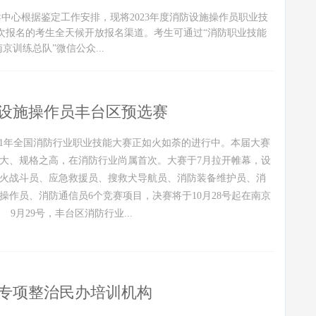
能鉴定指导中心根据鉴定工作安排，现将2023年度消防设施操作员职业技
次报名的考生全天候开放报名渠道。考生可通过“消防职业技能
京训练总队”微信公众...
设施操作员丰台区预选赛
1年全国消防行业职业技能大赛正如火如荼的进行中。本届大赛
大、规格之高，在消防行业尚属首次。大赛于7月拉开帷幕，设
火战斗员、应急救援员、搜救犬导航员、消防装备维护员、消
操作员、消防通信员6个竞赛项目，决赛将于10月28号起在南京
 9月29号，丰台区消防行业...
专项整治民办培训机构