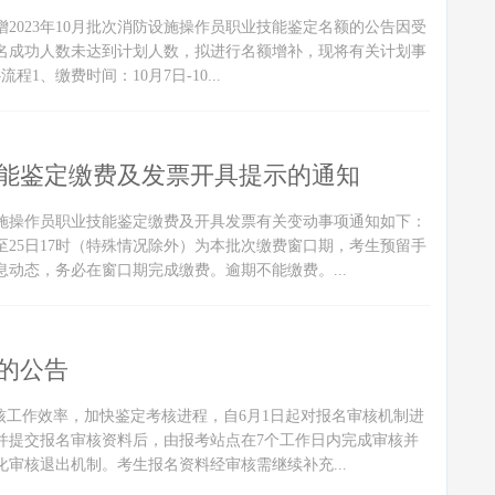
2023年10月批次消防设施操作员职业技能鉴定名额的公告因受
际报名成功人数未达到计划人数，拟进行名额增补，现将有关计划事
1、缴费时间：10月7日-10...
能鉴定缴费及发票开具提示的通知
施操作员职业技能鉴定缴费及开具发票有关变动事项通知如下：
至25日17时（特殊情况除外）为本批次缴费窗口期，考生预留手
动态，务必在窗口期完成缴费。逾期不能缴费。...
的公告
工作效率，加快鉴定考核进程，自6月1日起对报名审核机制进
并提交报名审核资料后，由报考站点在7个工作日内完成审核并
审核退出机制。考生报名资料经审核需继续补充...