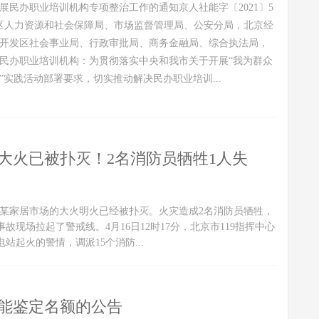
展民办职业培训机构专项整治工作的通知京人社能字〔2021〕5
区人力资源和社会保障局、市场监督管理局、公安分局，北京经
开发区社会事业局、行政审批局、商务金融局、综合执法局，
民办职业培训机构：为贯彻落实中央和我市关于开展“我为群众
”实践活动部署要求，切实推动解决民办职业培训...
大火已被扑灭！2名消防员牺牲1人失
四环某家居市场的大火明火已经被扑灭。火灾造成2名消防员牺牲，
现场拉起了警戒线。4月16日12时17分，北京市119指挥中心
站起火的警情，调派15个消防...
能鉴定名额的公告