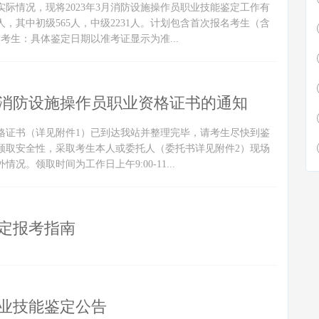
际情况，现将2023年3月消防设施操作员职业技能鉴定工作有
人，其中初级565人，中级2231人。计划包含首次报名考生（含
考生：具体鉴定日期以准考证显示为准...
1月份消防设施操作员职业资格证书的通知
业资格证书（详见附件1）已到达我站并整理完毕，请考生尽快到鉴
领取安全性，采取考生本人或委托人（委托书详见附件2）现场
。领取时间为工作日上午9:00-11...
定报考指南
职业技能鉴定公告