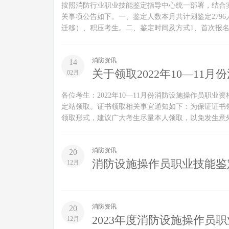
按照消防行业职业技能鉴定指导中心统一部署，结合实
关事项公告如下。一、鉴定人数本月共计划鉴定2796
迁移）、积压考生。二、鉴定时间及方式1、首次报名
消防资讯
14
关于领取2022年10—1
02月
各位考生：2022年10—11月份消防设施操作员职
定站领取。证书领取相关事宜通知如下：为保证证书
领取形式，建议广大考生尽量本人领取，以免发生意外情况
消防资讯
20
消防设施操作员职业技能鉴
12月
消防资讯
20
2023年度消防设施操作员
12月