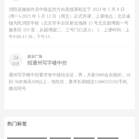
消防设施操作员中级监控方向面授课程定于 2023 年 5 月 8 日
(周一)-2023 年 5 月 12 日（周五）正式开课。上课地点：北京诚
铴为民消防学校（北京市丰台区射击场路 15 号北京园博园一号
服务区 103 室，从园博园二、三号门口进入） 1、上课时间：上
午9:00-11:30，下午13:...
就业广场
24
招通州写字楼中控
03月
通州写字楼中控要求有中级结业证，男，月薪5000会实操的，18
到 50岁身高168以上，包吃住，要求长期稳定️13466525102手机
微信同号
热门标签