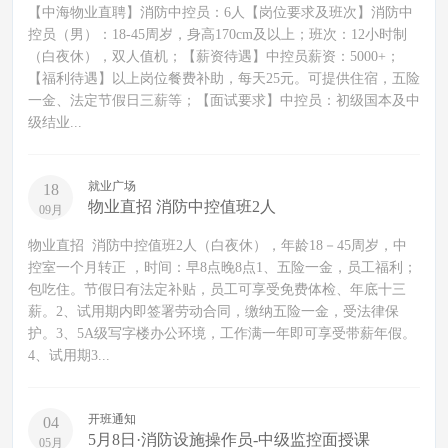
【中海物业直聘】消防中控员：6人【岗位要求及班次】消防中
控员（男）：18-45周岁，身高170cm及以上；班次：12小时制
（白夜休），双人值机；【薪资待遇】中控员薪资：5000+；
【福利待遇】以上岗位餐费补助，每天25元。可提供住宿，五险
一金、法定节假日三薪等；【面试要求】中控员：初级国本及中
级结业...
就业广场
18
物业直招 消防中控值班2人
09月
物业直招 消防中控值班2人（白夜休），年龄18－45周岁，中
控室一个月转正 ，时间：早8点晚8点1、五险一金，员工福利；
包吃住。节假日有法定补贴，员工可享受免费体检、年底十三
薪。2、试用期内即签署劳动合同，缴纳五险一金，受法律保
护。3、5A级写字楼办公环境，工作满一年即可享受带薪年假。
4、试用期3...
开班通知
04
5月8日·消防设施操作员-中级监控面授课
05月