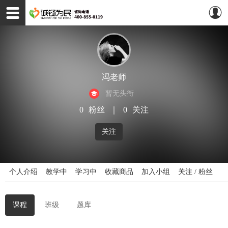
冯老师
暂无头衔
0
粉丝
｜
0
关注
关注
个人介绍
教学中
学习中
收藏商品
加入小组
关注 / 粉丝
课程
班级
题库